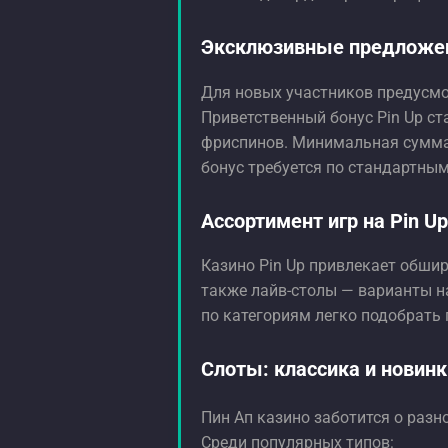
Эксклюзивные предложен
Для новых участников предусмо
Приветственный бонус Pin Up ста
фриспинов. Минимальная сумма 
бонус требуется по стандартным
Ассортимент игр на Pin U
Казино Pin Up привлекает обшир
также лайв-столы — варианты н
по категориям легко подобрать
Слоты: классика и новинк
Пин Ап казино заботится о разн
Среди популярных типов: