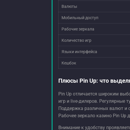
Валюты
Мобильный доступ
Рабочие зеркала
Количество игр
Языки интерфейса
Кешбэк
Плюсы Pin Up: что выдел
Pin Up отличается широким выб
игр и live-дилеров. Регулярны
Поддержка различных валют и 
Рабочее зеркало казино Pin Up 
Внимание к удобству проявляетс