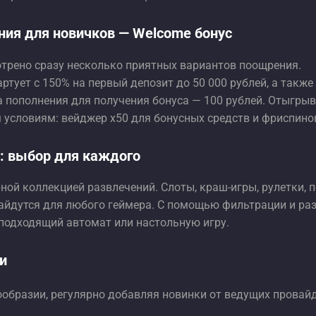
ия для новичков — Welcome бонус
трено сразу несколько приятных вариантов поощрения.
ртует с 150% на первый депозит до 50 000 рублей, а также
пополнения для получения бонуса — 100 рублей. Отыгры
 условиям: вейджер х50 для бонусных средств и фриспино
p: выбор для каждого
ной коллекцией развлечений. Слоты, краш-игры, рулетки, п
айдутся для любого геймера. С помощью фильтрации и ра
 подходящий автомат или настольную игру.
и
ообразии, регулярно добавляя новинки от ведущих провай