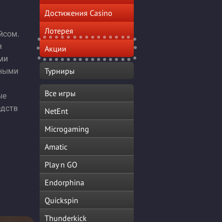
Достижения Casino
Лотерея
йсом.
я
Акции
ми
Турниры
ьными
Все игры
ые
едств
NetEnt
Microgaming
Amatic
Play n GO
Endorphina
Quickspin
Thunderkick