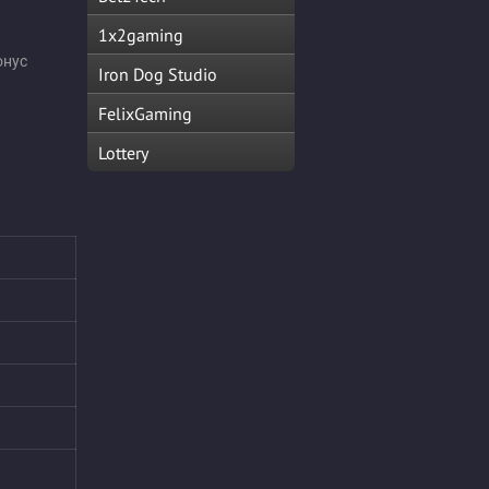
1x2gaming
онус
Iron Dog Studio
FelixGaming
Lottery