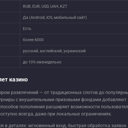
RUB, EUR, USD, UAH, KZT
Да (Android, iOS, мобильный сайт)
Есть
более 6000
русский, английский, украинский
до 10% еженедельно
яет казино
ором развлечений — от традиционных слотов до популярн
е турниры с внушительными призовыми фондами добавляют 
способов пополнения расширяет возможности пользовател
доступно всегда, даже при локальных ограничениях.
я в деталях: мгновенный вход, быстрая обработка заявок